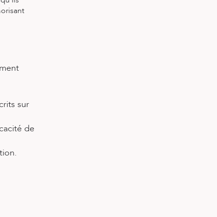
qu'ils
morisant
mment
rits sur
icacité de
tion.