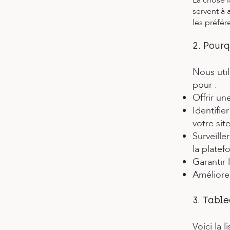
La chose l
servent à 
les préfér
2. Pour
Nous uti
pour :
Offrir un
Identifie
votre site
Surveille
la platef
Garantir 
Améliorer
3. Table
Voici la 