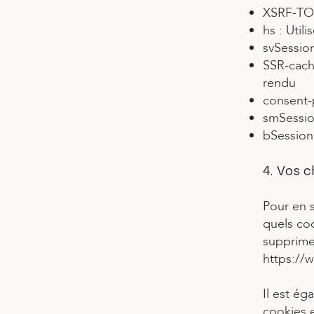
XSRF-TOK
hs : Util
svSession
SSR-cachi
rendu
consent-p
smSession
bSession 
4. Vos c
Pour en s
quels co
supprimer
https://w
Il est é
cookies 