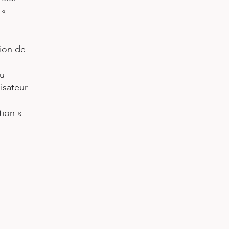
 «
tion de
ou
isateur.
tion «