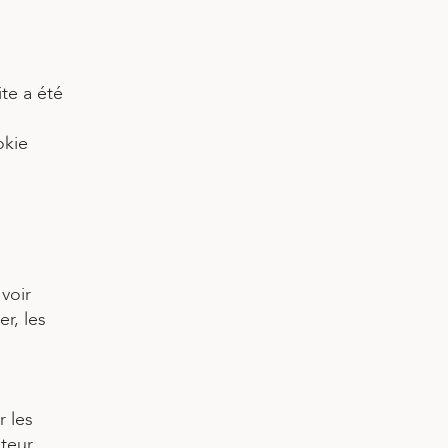
ite a été
okie
voir
r, les
r les
teur.